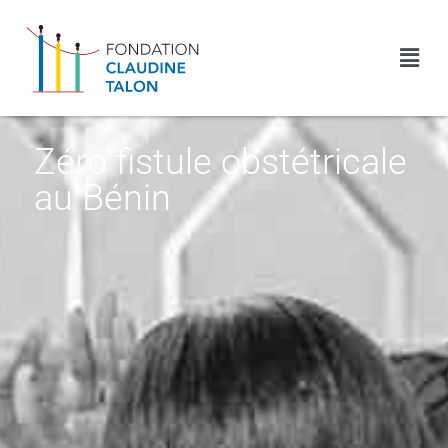
Zéro fistule obstétricale
au Bénin