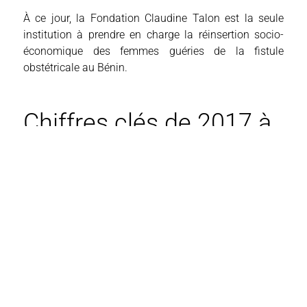
À ce jour, la Fondation Claudine Talon est la seule
institution à prendre en charge la réinsertion socio-
économique des femmes guéries de la fistule
obstétricale au Bénin.
Chiffres clés de 2017 à
2025
28.256
filles formées
914
femmes opérées